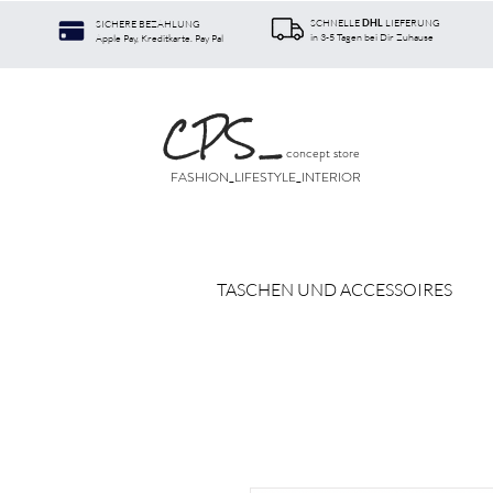
SCHNELLE
LIEFERUNG
SICHERE BEZAHLUNG
DHL
in 3-5 Tagen bei Dir Zuhause
Apple Pay, Kreditkarte. Pay Pal
CPS
_
concept store
FASHION_LIFESTYLE_INTERIOR
TASCHEN UND ACCESSOIRES