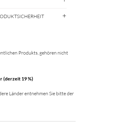
n 3 - 5 Werktagen bei Dir
RODUKTSICHERHEIT
 Via Giuseppe Ripamonti, 101
ano.com
ntlichen Produkts, gehören nicht
r (derzeit 19 %)
ndere Länder entnehmen Sie bitte der