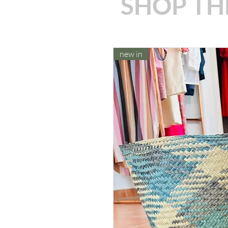
SHOP TH
new in