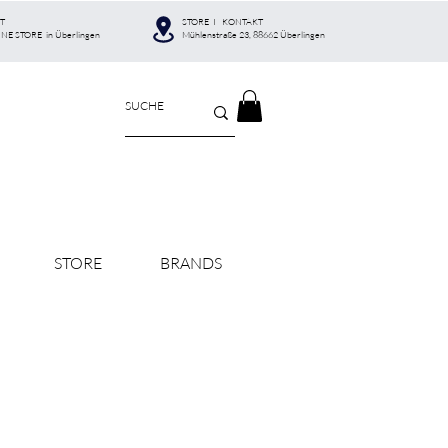
T
STORE I KONTAKT
INE STORE in Überlingen
Mühlenstraße 23, 88662 Überlingen
STORE
BRANDS