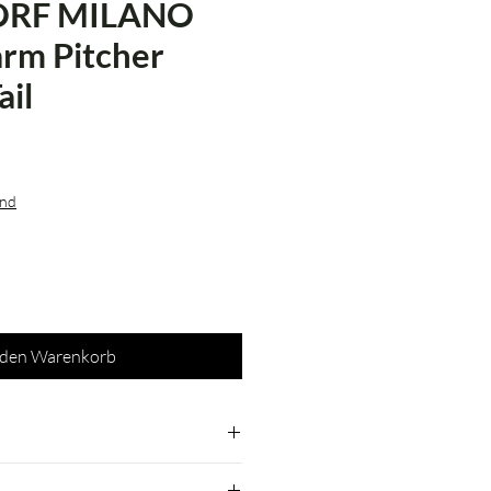
ORF MILANO
arm Pitcher
ail
s
and
 den Warenkorb
bei niedrigen Temperaturen (40