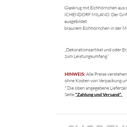
Glaskrug mit Eichhörnchen aus
ICHENDORF MILANO. Der Griff i
ausgebildet
braunem Eichhörnchen in der Mi
im Wasser schwimmt, vergrößert 
Abmessungen: H. 18 ⌀ 11 W. 19.
„Dekorationsartikel und oder Er
Material: Glas
zum Leistungsumfang.“
Farbe: braun, weiß, klar
Herstellung:Hand-made and fl
HINWEIS:
Alle Preise verstehen
Design: Alessandra Baldereschi 
ohne Kosten von Verpackung un
Animal Farm Pitcher Squirrel tai
* Die oben angegebene Lieferzeit
Seite
"Zahlung und Versand".
Ausführung: Jede Abweichung in 
Handwerkskunst dieses Artikels
Unvollkommenheiten sind nicht 
ihren Wert und ihre Einzigartigke