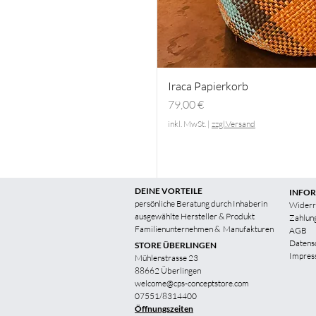
Iraca Papierkorb
Preis
79,00 €
inkl. MwSt.
|
zzgl.Versand
DEINE VORTEILE
INFO
persönliche Beratung durch Inhaberin
Widerr
ausgewählte Hersteller & Produkt
Zahlun
Familienunternehmen &
Manufakturen
AGB
Datens
STORE ÜBERLINGEN
Impres
Mühlenstrasse 23
88662 Überlingen
welcome@cps-conceptstore.com
07551/8314400
Öffnungszeiten