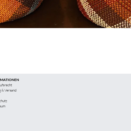
RMATIONEN
ufsrecht
g & Versand
chutz
sum