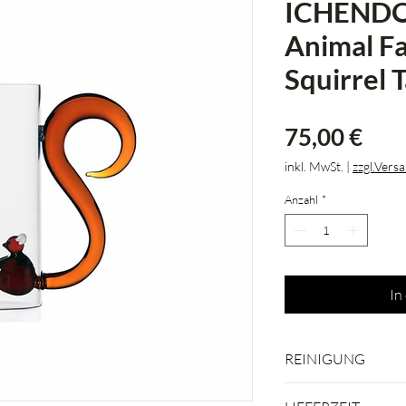
ICHEND
Animal F
Squirrel T
Prei
75,00 €
inkl. MwSt.
|
zzgl.Vers
Anzahl
*
In
REINIGUNG
Spülmaschinenfest 