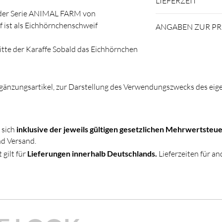
LIEFERZEIT
° empfohlen).
 der Serie ANIMAL FARM von
* Das Produkt ist i
st als Eichhörnchenschweif
ANGABEN ZUR P
ICHENDORF Milano,
tte der Karaffe Sobald das Eichhörnchen
20141 Milano, IT
sich dieser optisch.
www.ichendorfmil
5
gänzungsartikel, zur Darstellung des Verwendungszwecks des eige
ame-worked
 sich
inklusive der jeweils gültigen gesetzlichen Mehrwertsteue
für Ichendorf Milano
d Versand.
le
 gilt für
Lieferungen innerhalb Deutschlands.
Lieferzeiten für a
Farbe oder Detail ist auf die
 zurückzuführen. Leichte
als Fehler anzusehen, sondern erhöhen
it.