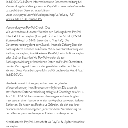
lit. b DSGVO. Nähere Informationen zur Datenverarbeitung bei
Verwendung des Zahlungsdienstes PayPal Express finden Sie in der
dazugehörigen Datenschutzerklärung
unter
www.paypal.com/de/webapps/mpp/ua/privacy-full?
locale.x=de_DE#Updated_PS
.
Verwendung von PayPal Check-Out
Wir verwenden auf unserer Website den Zahlungsdienst PayPal
Check-Out der PayPal (Europe) S.à.r.l. et Cie, S.C.A. (22-24
Boulevard Royal L-2449, Luxemburg; "PayPal"). Die
Datenverarbeitung dient dem Zweck, Ihnen die Zahlung über den
Zahlungsdienst anbieten zu können. Mit Auswahl und Nutzung von
Zahlung via PayPal, Kreditkarte via PayPal, Lastschrift via PayPal
oder „Später Bezahlen“ via PayPal werden die zur
Zahlungsabwicklung erforderlichen Daten an PayPal übermittelt,
um den Vertrag mit Ihnen mit der gewählten Zahlart erfüllen zu
können. Diese Verarbeitung erfolgt auf Grundlage des Art. 6 Abs. 1
lit. b DSGVO.
Hierbei können Cookies gespeichert werden, die die
Wiedererkennung Ihres Browsers ermöglichen. Die dadurch
stattfindende Datenverarbeitung erfolgt auf Grundlage des Art. 6
Abs. 1 lit. f DSGVO aus unserem überwiegenden berechtigten
Interesse an einem kundenorientierten Angebot von verschiedenen
Zahlarten. Sie haben das Recht aus Gründen, die sich aus Ihrer
besonderen Situation ergeben, jederzeit dieser Verarbeitung Sie
betreffender personenbezogener Daten zu widersprechen.
Kreditkarte via PayPal, Lastschrift via PayPal & „Später bezahlen“
via PayPal