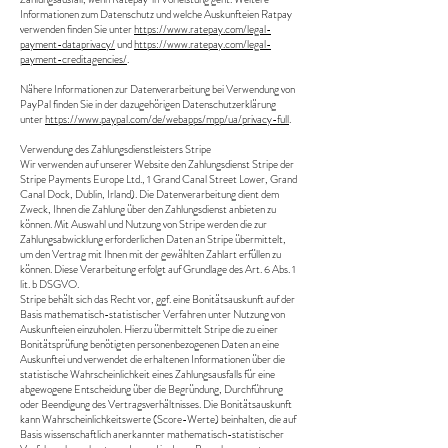
Informationen zum Datenschutz und welche Auskunfteien Ratpay
verwenden finden Sie unter
https://www.ratepay.com/legal-
payment-dataprivacy/
und
https://www.ratepay.com/legal-
payment-creditagencies/
.
Nähere Informationen zur Datenverarbeitung bei Verwendung von
PayPal finden Sie in der dazugehörigen Datenschutzerklärung
unter
https://www.paypal.com/de/webapps/mpp/ua/privacy-full
.
Verwendung des Zahlungsdienstleisters Stripe
Wir verwenden auf unserer Website den Zahlungsdienst Stripe der
Stripe Payments Europe Ltd., 1 Grand Canal Street Lower, Grand
Canal Dock, Dublin, Irland). Die Datenverarbeitung dient dem
Zweck, Ihnen die Zahlung über den Zahlungsdienst anbieten zu
können. Mit Auswahl und Nutzung von Stripe werden die zur
Zahlungsabwicklung erforderlichen Daten an Stripe übermittelt,
um den Vertrag mit Ihnen mit der gewählten Zahlart erfüllen zu
können. Diese Verarbeitung erfolgt auf Grundlage des Art. 6 Abs. 1
lit. b DSGVO.
Stripe behält sich das Recht vor, ggf. eine Bonitätsauskunft auf der
Basis mathematisch-statistischer Verfahren unter Nutzung von
Auskunfteien einzuholen. Hierzu übermittelt Stripe die zu einer
Bonitätsprüfung benötigten personenbezogenen Daten an eine
Auskunftei und verwendet die erhaltenen Informationen über die
statistische Wahrscheinlichkeit eines Zahlungsausfalls für eine
abgewogene Entscheidung über die Begründung, Durchführung
oder Beendigung des Vertragsverhältnisses. Die Bonitätsauskunft
kann Wahrscheinlichkeitswerte (Score-Werte) beinhalten, die auf
Basis wissenschaftlich anerkannter mathematisch-statistischer