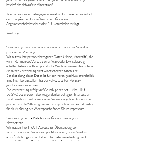
gesetzlichen Vorgaben. Der Umfang der Datenübermittlung
beschränkt sich auf ein Mindestmaß.
Ihre Daten werden dabei gegebenenfalls in Drittstaaten außerhalb
der Europäischen Union übermittelt, für die ein
Angemessenheitsbeschluss der EU-Kommission vorliegt.
Werbung
Verwendung Ihrer personenbezogenen Daten für die Zusendung
postalischer Werbung
Wir nutzen Ihre personenbezogenen Daten (Name, Anschrift), die
wir im Rahmen des Verkaufs einer Ware oder Dienstleistung
erhalten haben, um Ihnen postalische Werbung zuzusenden, sofern
Sie dieser Verwendung nicht widersprochen haben. Die
Bereitstellung dieser Daten ist für den Vertragsschluss erforderlich.
Eine Nichtbereitstellung hat zur Folge, dass kein Vertrag
geschlossen werden kann.
Die Verarbeitung erfolgt auf Grundlage des Art. 6 Abs. 1 lit. f
DSGVO aus unserem überwiegenden berechtigten Interesse an
Direktwerbung. Sie können dieser Verwendung Ihrer Adressdaten
jederzeit durch Mitteilung an uns widersprechen. Die Kontaktdaten
für die Ausübung des Widerspruchs finden Sie im Impressum.
Verwendung der E-Mail-Adresse für die Zusendung von
Newslettern
Wir nutzen Ihre E-Mail-Adresse zur Übersendung von
Informationen und Angeboten per Newsletter, sofern Sie dem
ausdrücklich zugestimmt haben. Die Datenverarbeitung dient