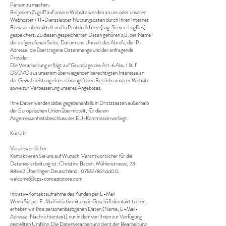
Person zu machen.
Bei jedem Zugriff auf unsere Website werden an uns oder unseren
Webhoster / IT-Dienstleister Nutzungsdaten durch Ihren Internet
Browser übermittelt und in Protokolldaten (sog. Server-Logfiles)
gespeichert. Zu diesen gespeicherten Daten gehören z.B. der Name
der aufgerufenen Seite, Datum und Uhrzeit des Abrufs, die IP-
Adresse, die übertragene Datenmenge und der anfragende
Provider.
Die Verarbeitung erfolgt auf Grundlage des Art. 6 Abs. 1 lit. f
DSGVO aus unserem überwiegenden berechtigten Interesse an
der Gewährleistung eines störungsfreien Betriebs unserer Website
sowie zur Verbesserung unseres Angebotes.
Ihre Daten werden dabei gegebenenfalls in Drittstaaten außerhalb
der Europäischen Union übermittelt, für die ein
Angemessenheitsbeschluss der EU-Kommission vorliegt.
Kontakt
Verantwortlicher
Kontaktieren Sie uns auf Wunsch. Verantwortlicher für die
Datenverarbeitung ist: Christina Baden, Mühlenstrasse, 23,
88662 Überlingen Deutschland , 07551/8314400,
welcome@cps-conceptstore.com
Initiativ-Kontaktaufnahme des Kunden per E-Mail
Wenn Sie per E-Mail initiativ mit uns in Geschäftskontakt treten,
erheben wir Ihre personenbezogenen Daten (Name, E-Mail-
Adresse, Nachrichtentext) nur in dem von Ihnen zur Verfügung
gestellten Umfang. Die Datenverarbeitung dient der Bearbeitung