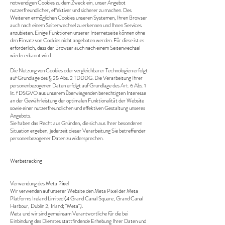
notwendigen Cookies zu dem Zweck ein, unser Angebot
nutzerfreundlicher, effektiver und sicherer zu machen. Des
Weiteren ermöglichen Cookies unseren Systemen, Ihren Browser
auch nach einem Seitenwechsel zu erkennen und Ihnen Services
anzubieten. Einige Funktionen unserer Internetseite können ohne
den Einsatz von Cookies nicht angeboten werden. Für diese ist es
erforderlich, dass der Browser auch nach einem Seitenwechsel
wiedererkannt wird.
Die Nutzung von Cookies oder vergleichbarer Technologien erfolgt
auf Grundlage des § 25 Abs. 2 TDDDG. Die Verarbeitung Ihrer
personenbezogenen Daten erfolgt auf Grundlage des Art. 6 Abs. 1
lit. f DSGVO aus unserem überwiegenden berechtigten Interesse
an der Gewährleistung der optimalen Funktionalität der Website
sowie einer nutzerfreundlichen und effektiven Gestaltung unseres
Angebots.
Sie haben das Recht aus Gründen, die sich aus Ihrer besonderen
Situation ergeben, jederzeit dieser Verarbeitung Sie betreffender
personenbezogener Daten zu widersprechen.
Werbetracking
Verwendung des Meta Pixel
Wir verwenden auf unserer Website den Meta Pixel der Meta
Platforms Ireland Limited (4 Grand Canal Square, Grand Canal
Harbour, Dublin 2, Irland; "Meta").
Meta und wir sind gemeinsam Verantwortliche für die bei
Einbindung des Dienstes stattfindende Erhebung Ihrer Daten und