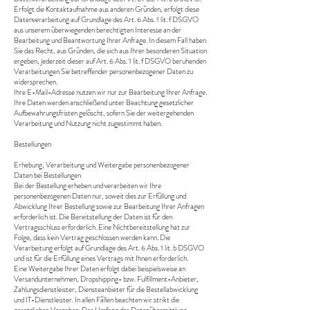
Erfolgt die Kontaktaufnahme aus anderen Gründen, erfolgt diese
Datenverarbeitung auf Grundlage des Art. 6 Abs. 1 lit. f DSGVO
aus unserem überwiegenden berechtigten Interesse an der
Bearbeitung und Beantwortung Ihrer Anfrage. In diesem Fall haben
Sie das Recht, aus Gründen, die sich aus Ihrer besonderen Situation
ergeben, jederzeit dieser auf Art. 6 Abs. 1 lit. f DSGVO beruhenden
Verarbeitungen Sie betreffender personenbezogener Daten zu
widersprechen.
Ihre E-Mail-Adresse nutzen wir nur zur Bearbeitung Ihrer Anfrage.
Ihre Daten werden anschließend unter Beachtung gesetzlicher
Aufbewahrungsfristen gelöscht, sofern Sie der weitergehenden
Verarbeitung und Nutzung nicht zugestimmt haben.
Bestellungen
Erhebung, Verarbeitung und Weitergabe personenbezogener
Daten bei Bestellungen
Bei der Bestellung erheben und verarbeiten wir Ihre
personenbezogenen Daten nur, soweit dies zur Erfüllung und
Abwicklung Ihrer Bestellung sowie zur Bearbeitung Ihrer Anfragen
erforderlich ist. Die Bereitstellung der Daten ist für den
Vertragsschluss erforderlich. Eine Nichtbereitstellung hat zur
Folge, dass kein Vertrag geschlossen werden kann. Die
Verarbeitung erfolgt auf Grundlage des Art. 6 Abs. 1 lit. b DSGVO
und ist für die Erfüllung eines Vertrags mit Ihnen erforderlich.
Eine Weitergabe Ihrer Daten erfolgt dabei beispielsweise an
Versandunternehmen, Dropshipping- bzw. Fulfillment-Anbieter,
Zahlungsdienstleister, Diensteanbieter für die Bestellabwicklung
und IT-Dienstleister. In allen Fällen beachten wir strikt die