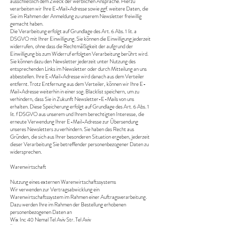
ausschließlich dem Zweck der werblichen Ansprache. Hierzu
verarbeiten wir Ihre E-Mail-Adresse sowie ggf. weitere Daten, die
Sie im Rahmen der Anmeldung zu unserem Newsletter freiwillig
gemacht haben.
Die Verarbeitung erfolgt auf Grundlage des Art. 6 Abs. 1 lit. a
DSGVO mit Ihrer Einwilligung. Sie können die Einwilligung jederzeit
widerrufen, ohne dass die Rechtmäßigkeit der aufgrund der
Einwilligung bis zum Widerruf erfolgten Verarbeitung berührt wird.
Sie können dazu den Newsletter jederzeit unter Nutzung des
entsprechenden Links im Newsletter oder durch Mitteilung an uns
abbestellen. Ihre E-Mail-Adresse wird danach aus dem Verteiler
entfernt. Trotz Entfernung aus dem Verteiler, können wir Ihre E-
Mail-Adresse weiterhin in einer sog. Blacklist speichern, um zu
verhindern, dass Sie in Zukunft Newsletter-E-Mails von uns
erhalten. Diese Speicherung erfolgt auf Grundlage des Art. 6 Abs. 1
lit. f DSGVO aus unserem und Ihrem berechtigten Interesse, die
erneute Verwendung Ihrer E-Mail-Adresse zur Übersendung
unseres Newsletters zu verhindern. Sie haben das Recht aus
Gründen, die sich aus Ihrer besonderen Situation ergeben, jederzeit
dieser Verarbeitung Sie betreffender personenbezogener Daten zu
widersprechen.
Warenwirtschaft
Nutzung eines externen Warenwirtschaftssystems
Wir verwenden zur Vertragsabwicklung ein
Warenwirtschaftssystem im Rahmen einer Auftragsverarbeitung.
Dazu werden Ihre im Rahmen der Bestellung erhobenen
personenbezogenen Daten an
Wix Inc 40 Nemal Tel Aviv Str. Tel Aviv