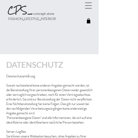
CPS
_
concept store
FASHION_LIFESTYLE_INTERIOR
DATENSCHUTZ
Datenschutzerklärung
Soweit nachstehend keine anderen Angaben gemacht werden, ist
die Bereitstellung Ihrer personenbezogenen Daten weder gesetzlich
oder vertraglich vorgeschrieben, noch für einen Vertragsabschluss
erforderlich. Sie sind zur Bereitstellung der Daten nicht verpflichtet.
Eine Nichtbereitstellung hat keine Folgen. Dies gilt nur soweit bei
den nachfolgenden Verarbeitungsvorgängen keine anderweitige
Angabe gemacht wird.
"Personenbezogene Daten" sind alle Informationen, die sich auf eine
identifizierte oder identifizierbare natürliche Person beziehen.
Server-Logfiles
Sie können unsere Webseiten besuchen, ohne Angaben zu Ihrer