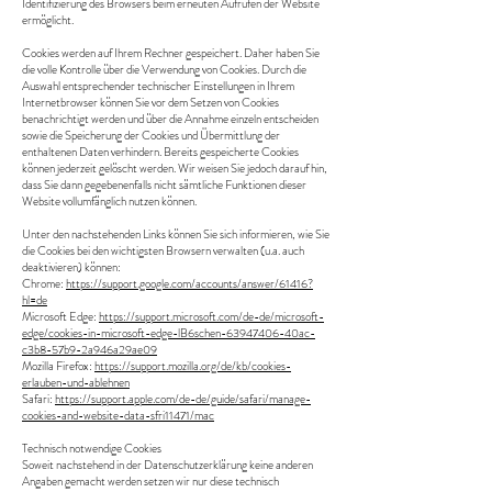
Identifizierung des Browsers beim erneuten Aufrufen der Website
ermöglicht.
Cookies werden auf Ihrem Rechner gespeichert. Daher haben Sie
die volle Kontrolle über die Verwendung von Cookies. Durch die
Auswahl entsprechender technischer Einstellungen in Ihrem
Internetbrowser können Sie vor dem Setzen von Cookies
benachrichtigt werden und über die Annahme einzeln entscheiden
sowie die Speicherung der Cookies und Übermittlung der
enthaltenen Daten verhindern. Bereits gespeicherte Cookies
können jederzeit gelöscht werden. Wir weisen Sie jedoch darauf hin,
dass Sie dann gegebenenfalls nicht sämtliche Funktionen dieser
Website vollumfänglich nutzen können.
Unter den nachstehenden Links können Sie sich informieren, wie Sie
die Cookies bei den wichtigsten Browsern verwalten (u.a. auch
deaktivieren) können:
Chrome:
https://support.google.com/accounts/answer/61416?
hl=de
Microsoft Edge:
https://support.microsoft.com/de-de/microsoft-
edge/cookies-in-microsoft-edge-lB6schen-63947406-40ac-
c3b8-57b9-2a946a29ae09
Mozilla Firefox:
https://support.mozilla.org/de/kb/cookies-
erlauben-und-ablehnen
Safari:
https://support.apple.com/de-de/guide/safari/manage-
cookies-and-website-data-sfri11471/mac
Technisch notwendige Cookies
Soweit nachstehend in der Datenschutzerklärung keine anderen
Angaben gemacht werden setzen wir nur diese technisch