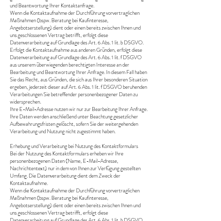
und Beantwortung Ihrer Kontaktanfrage.
Wenn die Kontaktaufnahme der Durchführung vorvertraglichen
Maßnahmen (bspw. Beratung bei Kaufinteresse,
Angebotserstellung) dient oder einen bereits zwischen Ihnen und
uns geschlossenen Vertrag betrifft, erfolgt diese
Datenverarbeitung auf Grundlage des Art. 6 Abs. 1 lit. b DSGVO.
Erfolgt die Kontaktaufnahme aus anderen Gründen, erfolgt diese
Datenverarbeitung auf Grundlage des Art. 6 Abs. 1 lit. f DSGVO
aus unserem überwiegenden berechtigten Interesse an der
Bearbeitung und Beantwortung Ihrer Anfrage. In diesem Fall haben
Sie das Recht, aus Gründen, die sich aus Ihrer besonderen Situation
ergeben, jederzeit dieser auf Art. 6 Abs. 1 lit. f DSGVO beruhenden
Verarbeitungen Sie betreffender personenbezogener Daten zu
widersprechen.
Ihre E-Mail-Adresse nutzen wir nur zur Bearbeitung Ihrer Anfrage.
Ihre Daten werden anschließend unter Beachtung gesetzlicher
Aufbewahrungsfristen gelöscht, sofern Sie der weitergehenden
Verarbeitung und Nutzung nicht zugestimmt haben.
Erhebung und Verarbeitung bei Nutzung des Kontaktformulars
Bei der Nutzung des Kontaktformulars erheben wir Ihre
personenbezogenen Daten (Name, E-Mail-Adresse,
Nachrichtentext) nur in dem von Ihnen zur Verfügung gestellten
Umfang. Die Datenverarbeitung dient dem Zweck der
Kontaktaufnahme.
Wenn die Kontaktaufnahme der Durchführung vorvertraglichen
Maßnahmen (bspw. Beratung bei Kaufinteresse,
Angebotserstellung) dient oder einen bereits zwischen Ihnen und
uns geschlossenen Vertrag betrifft, erfolgt diese
Datenverarbeitung auf Grundlage des Art. 6 Abs. 1 lit. b DSGVO.