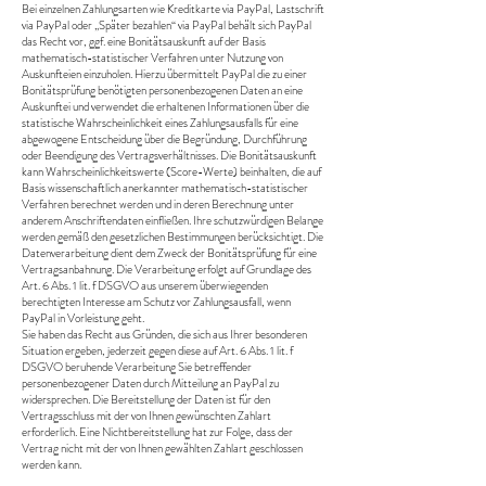
Bei einzelnen Zahlungsarten wie Kreditkarte via PayPal, Lastschrift
via PayPal oder „Später bezahlen“ via PayPal behält sich PayPal
das Recht vor, ggf. eine Bonitätsauskunft auf der Basis
mathematisch-statistischer Verfahren unter Nutzung von
Auskunfteien einzuholen. Hierzu übermittelt PayPal die zu einer
Bonitätsprüfung benötigten personenbezogenen Daten an eine
Auskunftei und verwendet die erhaltenen Informationen über die
statistische Wahrscheinlichkeit eines Zahlungsausfalls für eine
abgewogene Entscheidung über die Begründung, Durchführung
oder Beendigung des Vertragsverhältnisses. Die Bonitätsauskunft
kann Wahrscheinlichkeitswerte (Score-Werte) beinhalten, die auf
Basis wissenschaftlich anerkannter mathematisch-statistischer
Verfahren berechnet werden und in deren Berechnung unter
anderem Anschriftendaten einfließen. Ihre schutzwürdigen Belange
werden gemäß den gesetzlichen Bestimmungen berücksichtigt. Die
Datenverarbeitung dient dem Zweck der Bonitätsprüfung für eine
Vertragsanbahnung. Die Verarbeitung erfolgt auf Grundlage des
Art. 6 Abs. 1 lit. f DSGVO aus unserem überwiegenden
berechtigten Interesse am Schutz vor Zahlungsausfall, wenn
PayPal in Vorleistung geht.
Sie haben das Recht aus Gründen, die sich aus Ihrer besonderen
Situation ergeben, jederzeit gegen diese auf Art. 6 Abs. 1 lit. f
DSGVO beruhende Verarbeitung Sie betreffender
personenbezogener Daten durch Mitteilung an PayPal zu
widersprechen. Die Bereitstellung der Daten ist für den
Vertragsschluss mit der von Ihnen gewünschten Zahlart
erforderlich. Eine Nichtbereitstellung hat zur Folge, dass der
Vertrag nicht mit der von Ihnen gewählten Zahlart geschlossen
werden kann.