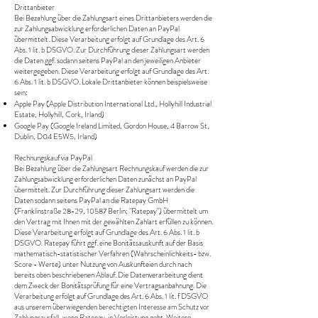
Drittanbieter
Bei Bezahlung über die Zahlungsart eines Drittanbieters werden die
zur Zahlungsabwicklung erforderlichen Daten an PayPal
übermittelt. Diese Verarbeitung erfolgt auf Grundlage des Art. 6
Abs. 1 lit. b DSGVO. Zur Durchführung dieser Zahlungsart werden
die Daten ggf. sodann seitens PayPal an den jeweiligen Anbieter
weitergegeben. Diese Verarbeitung erfolgt auf Grundlage des Art.
6 Abs. 1 lit. b DSGVO. Lokale Drittanbieter können beispielsweise
sein:
Apple Pay (Apple Distribution International Ltd., Hollyhill Industrial
Estate, Hollyhill, Cork, Irland)
Google Pay (Google Ireland Limited, Gordon House, 4 Barrow St,
Dublin, D04 E5W5, Irland)
Rechnungskauf via PayPal
Bei Bezahlung über die Zahlungsart Rechnungskauf werden die zur
Zahlungsabwicklung erforderlichen Daten zunächst an PayPal
übermittelt. Zur Durchführung dieser Zahlungsart werden die
Daten sodann seitens PayPal an die Ratepay GmbH
(Franklinstraße 28-29, 10587 Berlin; "Ratepay") übermittelt um
den Vertrag mit Ihnen mit der gewählten Zahlart erfüllen zu können.
Diese Verarbeitung erfolgt auf Grundlage des Art. 6 Abs. 1 lit. b
DSGVO. Ratepay führt ggf. eine Bonitätsauskunft auf der Basis
mathematisch-statistischer Verfahren (Wahrscheinlichkeits- bzw.
Score - Werte) unter Nutzung von Auskunfteien durch nach
bereits oben beschriebenen Ablauf. Die Datenverarbeitung dient
dem Zweck der Bonitätsprüfung für eine Vertragsanbahnung. Die
Verarbeitung erfolgt auf Grundlage des Art. 6 Abs. 1 lit. f DSGVO
aus unserem überwiegenden berechtigten Interesse am Schutz vor
Zahlungsausfall, wenn Ratepay in Vorleistung geht. Weitere