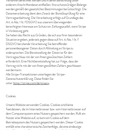
Verfahren berechnet werden und in deren Berechnung unter
anderem Anschriftendaten einfließen. Ihre schutzwürdigen Belange
werden gemäß den gesetzlichen Bestimmungen berücksichtigt. Die
Datenverarbeitung dient dem Zweck der Bonitätsprüfung für eine
Vertragsanbahnung. Die Verarbeitung erfolgt auf Grundlage des
Art. 6 Abs. 1 lit. f DSGVO aus unserem überwiegenden
berechtigten Interesse am Schutz vor Zahlungsausfall, wenn Stripe
in Vorleistung geht.
Sie haben das Recht aus Gründen, die sich aus Ihrer besonderen
Situation ergeben, jederzeit gegen diese auf Art. 6 Abs. 1 lit. f
DSGVO beruhende Verarbeitung Sie betreffender
personenbezogener Daten durch Mitteilung an Stripe zu
widersprechen. Die Bereitstellung der Daten ist für den
Vertragsschluss mit der von Ihnen gewünschten Zahlart
erforderlich. Eine Nichtbereitstellung hat zur Folge, dass der
Vertrag nicht mit der von Ihnen gewählten Zahlart geschlossen
werden kann.
Alle Stripe-Transaktionen unterliegen der Stripe-
Datenschutzerklärung. Diese finden Sie
unter
https://stripe.com/de/privacy
Cookies
Unsere Website verwendet Cookies. Cookies sind kleine
Textdateien, die im Internetbrowser bzw. vom Internetbrowser auf
dem Computersystem eines Nutzers gespeichert werden. Ruft ein
Nutzer eine Website auf, so kann ein Cookie auf dem
Betriebssystem des Nutzers gespeichert werden. Dieser Cookie
enthält eine charakteristische Zeichenfolge, die eine eindeutige