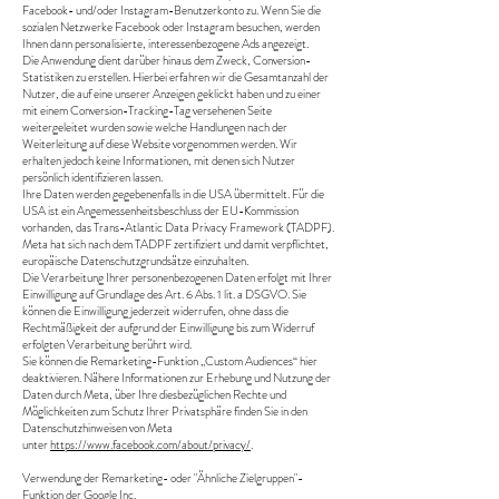
Facebook- und/oder Instagram-Benutzerkonto zu. Wenn Sie die
sozialen Netzwerke Facebook oder Instagram besuchen, werden
Ihnen dann personalisierte, interessenbezogene Ads angezeigt.
Die Anwendung dient darüber hinaus dem Zweck, Conversion-
Statistiken zu erstellen. Hierbei erfahren wir die Gesamtanzahl der
Nutzer, die auf eine unserer Anzeigen geklickt haben und zu einer
mit einem Conversion-Tracking-Tag versehenen Seite
weitergeleitet wurden sowie welche Handlungen nach der
Weiterleitung auf diese Website vorgenommen werden. Wir
erhalten jedoch keine Informationen, mit denen sich Nutzer
persönlich identifizieren lassen.
Ihre Daten werden gegebenenfalls in die USA übermittelt. Für die
USA ist ein Angemessenheitsbeschluss der EU-Kommission
vorhanden, das Trans-Atlantic Data Privacy Framework (TADPF).
Meta hat sich nach dem TADPF zertifiziert und damit verpflichtet,
europäische Datenschutzgrundsätze einzuhalten.
Die Verarbeitung Ihrer personenbezogenen Daten erfolgt mit Ihrer
Einwilligung auf Grundlage des Art. 6 Abs. 1 lit. a DSGVO. Sie
können die Einwilligung jederzeit widerrufen, ohne dass die
Rechtmäßigkeit der aufgrund der Einwilligung bis zum Widerruf
erfolgten Verarbeitung berührt wird.
Sie können die Remarketing-Funktion „Custom Audiences“ hier
deaktivieren. Nähere Informationen zur Erhebung und Nutzung der
Daten durch Meta, über Ihre diesbezüglichen Rechte und
Möglichkeiten zum Schutz Ihrer Privatsphäre finden Sie in den
Datenschutzhinweisen von Meta
unter
https://www.facebook.com/about/privacy/
.
Verwendung der Remarketing- oder "Ähnliche Zielgruppen"-
Funktion der Google Inc.