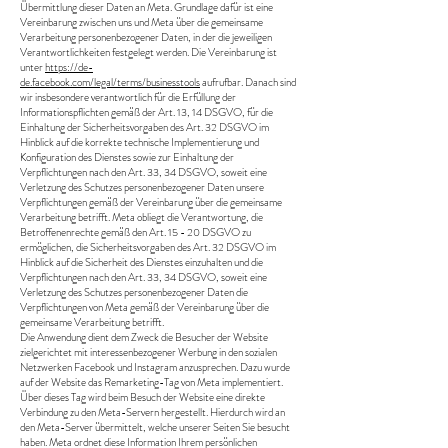
Übermittlung dieser Daten an Meta. Grundlage dafür ist eine
Vereinbarung zwischen uns und Meta über die gemeinsame
Verarbeitung personenbezogener Daten, in der die jeweiligen
Verantwortlichkeiten festgelegt werden. Die Vereinbarung ist
unter
https://de-
de.facebook.com/legal/terms/businesstools
aufrufbar. Danach sind
wir insbesondere verantwortlich für die Erfüllung der
Informationspflichten gemäß der Art. 13, 14 DSGVO, für die
Einhaltung der Sicherheitsvorgaben des Art. 32 DSGVO im
Hinblick auf die korrekte technische Implementierung und
Konfiguration des Dienstes sowie zur Einhaltung der
Verpflichtungen nach den Art. 33, 34 DSGVO, soweit eine
Verletzung des Schutzes personenbezogener Daten unsere
Verpflichtungen gemäß der Vereinbarung über die gemeinsame
Verarbeitung betrifft. Meta obliegt die Verantwortung, die
Betroffenenrechte gemäß den Art. 15 - 20 DSGVO zu
ermöglichen, die Sicherheitsvorgaben des Art. 32 DSGVO im
Hinblick auf die Sicherheit des Dienstes einzuhalten und die
Verpflichtungen nach den Art. 33, 34 DSGVO, soweit eine
Verletzung des Schutzes personenbezogener Daten die
Verpflichtungen von Meta gemäß der Vereinbarung über die
gemeinsame Verarbeitung betrifft.
Die Anwendung dient dem Zweck die Besucher der Website
zielgerichtet mit interessenbezogener Werbung in den sozialen
Netzwerken Facebook und Instagram anzusprechen. Dazu wurde
auf der Website das Remarketing-Tag von Meta implementiert.
Über dieses Tag wird beim Besuch der Website eine direkte
Verbindung zu den Meta-Servern hergestellt. Hierdurch wird an
den Meta-Server übermittelt, welche unserer Seiten Sie besucht
haben. Meta ordnet diese Information Ihrem persönlichen