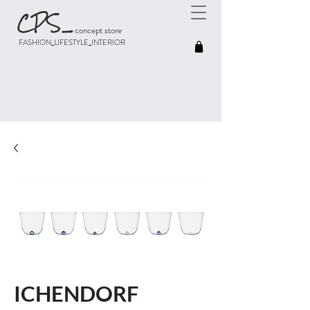
CPS
_
concept store
FASHION_LIFESTYLE_INTERIOR
ICHENDORF