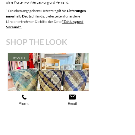
ohne Kosten von Verpackung und Versand.
* Die oben angegebene Lieferzeit gilt für
Lieferungen
innerhalb Deutschlands.
Lieferzeiten für andere
Länder entnehmen Sie bitte der Seite
"Zahlung und
Versand".
SHOP THE LOOK
new in
new in
Phone
Email