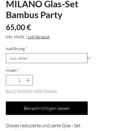
MILANO Glas-Set
Bambus Party
Preis
65,00 €
inkl. MwSt.
|
zzgl.Versand
Ausführung
*
Anzahl
*
BALD WIEDER VERFÜGBAR
Benachrichtigen lassen
Dieses reduzierte und zarte Glas - Set