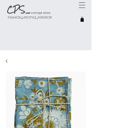
CPS
_
concept store
FASHION_LIFESTYLE_INTERIOR