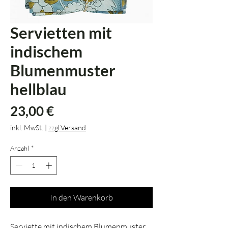
Servietten mit
indischem
Blumenmuster
hellblau
Preis
23,00 €
inkl. MwSt.
|
zzgl.Versand
Anzahl
*
In den Warenkorb
Serviette mit indischem Blumenmuster