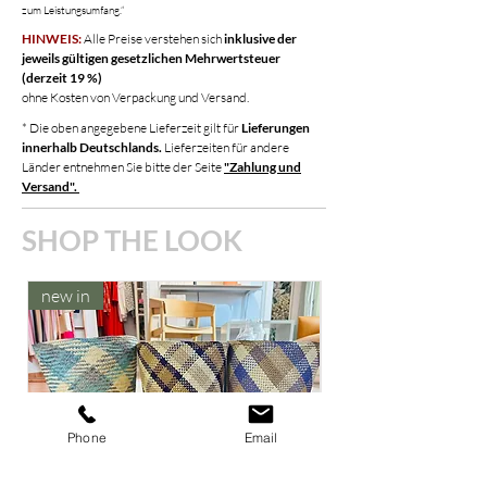
zum Leistungsumfang.“
nach oben oder unten gerollt werden.
HINWEIS:
Alle Preise verstehen sich
inklusive der
Jedes Paper Bag ist handgefertigt, die
jeweils gültigen gesetzlichen Mehrwertsteuer
Maße können leicht variieren.
(derzeit 19 %)
ohne Kosten von Verpackung und Versand.
* Die oben angegebene Lieferzeit gilt für
Lieferungen
innerhalb Deutschlands.
Lieferzeiten für andere
Länder entnehmen Sie bitte der Seite
"Zahlung und
Versand".
SHOP THE LOOK
new in
new in
Phone
Email