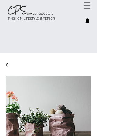
CPS
_
concept store
FASHION_LIFESTYLE_INTERIOR