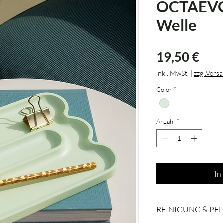
OCTAEVO 
Welle
Prei
19,50 €
inkl. MwSt.
|
zzgl.Vers
Color
*
Anzahl
*
In
REINIGUNG & PF