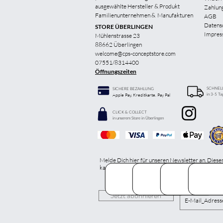
ausgewählte Hersteller & Produkt
Zahlun
Familienunternehmen &
Manufakturen
AGB
Datens
STORE ÜBERLINGEN
Impres
Mühlenstrasse 23
88662 Überlingen
welcome@cps-conceptstore.com
07551/8314400
Öffnungszeiten
SCHNEL
SICHERE BEZAHLUNG
in 3-5 Ta
Apple Pay, Kreditkarte. Pay Pal
CLICK & COLLECT
in unserem Store in Überlingen
Melde Dich hier für unseren Newsletter an. Diese
kannst Du jederzeit kostenlos abbestellen.
Jetzt abonnieren