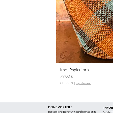
Iraca Papierkorb
Preis
79,00 €
inkl. MwSt.
|
zzgl.Versand
DEINE VORTEILE
INFO
persönliche Beratung durch Inhaberin
Widerr