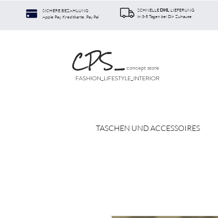
SCHNELLE
LIEFERUNG
SICHERE BEZAHLUNG
DHL
in 3-5 Tagen bei Dir Zuhause
Apple Pay, Kreditkarte. Pay Pal
CPS
_
concept store
FASHION_LIFESTYLE_INTERIOR
TASCHEN UND ACCESSOIRES