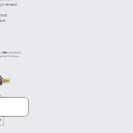
g & Versand
chutz
sum
LE
LIEFERUNG
DHL
gen bei Dir Zuhause
n