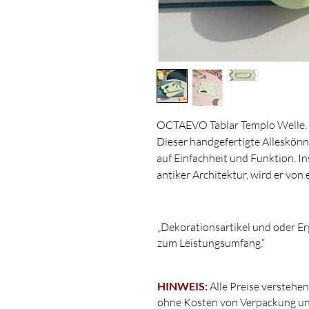
OCTAEVO Tablar Templo Welle.
Dieser handgefertigte Alleskön
auf Einfachheit und Funktion. I
antiker Architektur, wird er vo
Tonformen gegossenem Harz ge
zusammenstellt, bilden sie eine 
dimensioniert und mit einem san
„Dekorationsartikel und oder Er
Alleskönner ideal zum Aufbewah
zum Leistungsumfang.“
oder Schreibtischutensilien.
HINWEIS:
Alle Preise verstehen
Größe: 140 x 190 mm
ohne Kosten von Verpackung un
Material: Harz