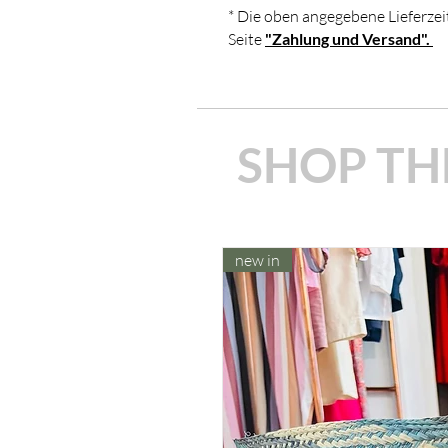
* Die oben angegebene Lieferzeit
NICHT ZUR VERWENDUNG I
Seite
"Zahlung und Versand".
LEBENSMITTEL ZU VERWEND
SHOP TH
new in