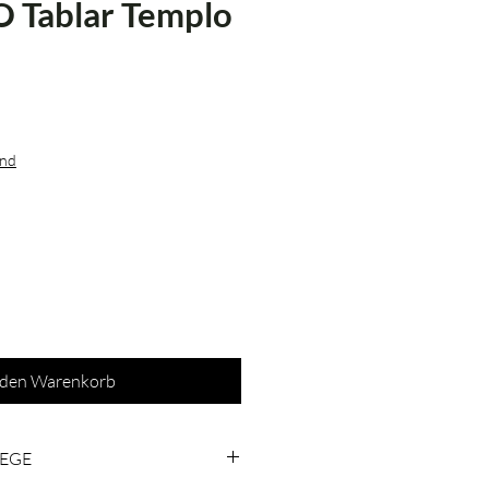
Tablar Templo
s
and
 den Warenkorb
LEGE