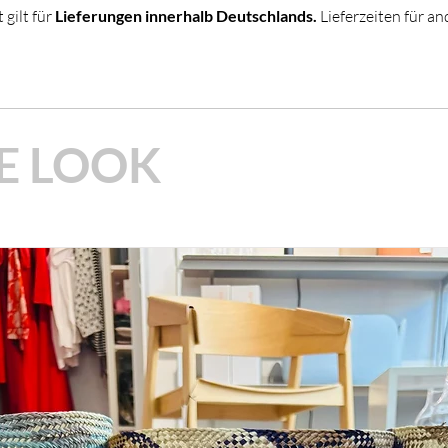
 gilt für
Lieferungen innerhalb Deutschlands.
Lieferzeiten für a
M ZUSAMMENHANG MIT
EN!
E LOOK