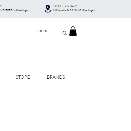
T
STORE I KONTAKT
INE STORE in Überlingen
Mühlenstraße 23, 88662 Überlingen
STORE
BRANDS