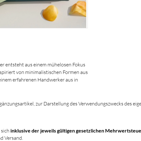
Von Hand reinigen
ner entsteht aus einem mühelosen Fokus
nspiriert von minimalistischen Formen aus
n einem erfahrenen Handwerker aus in
formt. Wenn man mehrere
Kette bunter Inseln. Perfekt
ften Rand versehen, ist dieser
gänzungsartikel, zur Darstellung des Verwendungszwecks des eige
ren kleiner Geräte, Kosmetika, Schmuck
 sich
inklusive der jeweils gültigen gesetzlichen Mehrwertsteue
d Versand.