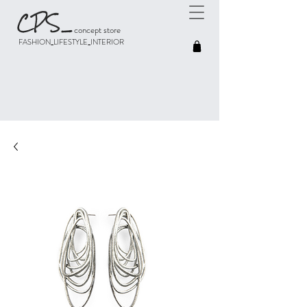
CPS
_
concept store
FASHION_LIFESTYLE_INTERIOR