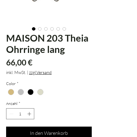
MAISON 203 Theia
Ohrringe lang
Preis
66,00 €
inkl. MwSt.
|
zzgl.Versand
Color
*
Anzahl
*
In den Warenkorb