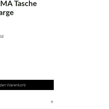
A Tasche
arge
eis
and
 den Warenkorb