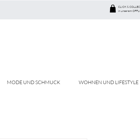
CLICK & COLLEC
in unserem OFFL
MODE UND SCHMUCK
WOHNEN UND LIFESTYLE