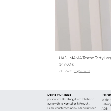
UASHMAMA Tasche Totty Lar
Preis
149,00 €
inkl. MwSt.
|
zzgl.Versand
DEINE VORTEILE
INFO
persönliche Beratung durch Inhaberin
Widerr
ausgewählte Hersteller & Produkt
Zahlun
Familienunternehmen &
Manufakturen
AGB