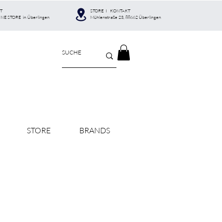
T
STORE I KONTAKT
INE STORE in Überlingen
Mühlenstraße 23, 88662 Überlingen
STORE
BRANDS