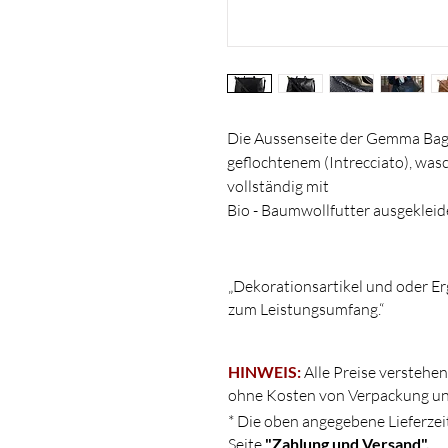
Die Aussenseite der Gemma Ba
geflochtenem (Intrecciato), wasc
vollständig mit
Bio - Baumwollfutter ausgekleid
Innentaschen, sowie zwei austa
Schultergurte. Ein passender Pa
aus natürlicher Baumwolle, für 
„Dekorationsartikel und oder Er
zum Leistungsumfang.“
Du kannst die Gemma Bag Large a
Handtasche verwenden.
HINWEIS:
Alle Preise verstehen
ohne Kosten von Verpackung un
Abmessungen :
* Die oben angegebene Lieferzeit
W40 x D26 x H32 cm
Seite
"Zahlung und Versand".