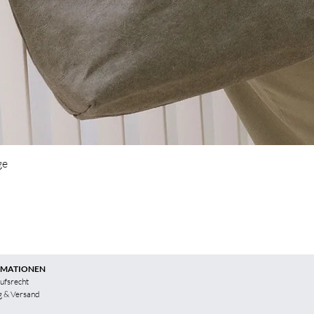
ge
RMATIONEN
ufsrecht
g & Versand