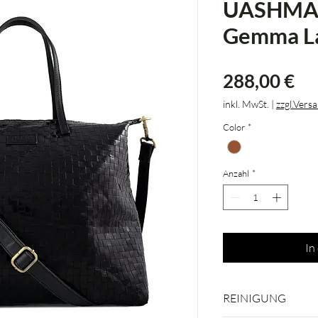
UASHMAM
Gemma L
Pr
288,00 €
inkl. MwSt.
|
zzgl.Vers
Color
*
Anzahl
*
In
REINIGUNG