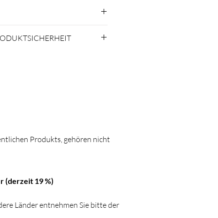
ier ist auf der Oberfläche
 fleckenabweisend. Falls
sollten, wische diese mit einem
n 3 - 5 Werktagen bei Dir
RODUKTSICHERHEIT
iazza dell'Anfiteatro, 31, 55100
ntlichen Produkts, gehören nicht
r (derzeit 19 %)
ndere Länder entnehmen Sie bitte der