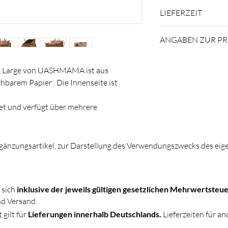
Das geflochtene Pap
LIEFERZEIT
gewachst und somit
Flecken auftauchen 
* Das Produkt ist i
ANGABEN ZUR P
feuchten Tuch ab.
UASHMAMA SRL,
P
g Large von UASHMAMA ist aus
Lucca, IT
hbarem Papier . Die Innenseite ist
uashmama.com
et und verfügt über mehrere
uschbaren und verstellbaren
pierriemen und eine weichere Version
längere Tage mit höheren Lasten.
gänzungsartikel, zur Darstellung des Verwendungszwecks des eige
ls kleine Reisetasche oder grössere
 sich
inklusive der jeweils gültigen gesetzlichen Mehrwertsteue
d Versand.
 gilt für
Lieferungen innerhalb Deutschlands.
Lieferzeiten für a