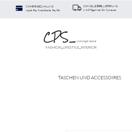
SCHNELLE
LIEFERUNG
SICHERE BEZAHLUNG
DHL
in 3-5 Tagen bei Dir Zuhause
Apple Pay, Kreditkarte. Pay Pal
CPS
_
concept store
FASHION_LIFESTYLE_INTERIOR
TASCHEN UND ACCESSOIRES