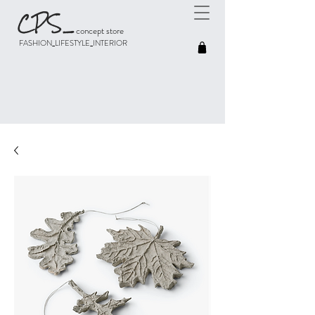
CPS
_
concept store
FASHION_LIFESTYLE_INTERIOR