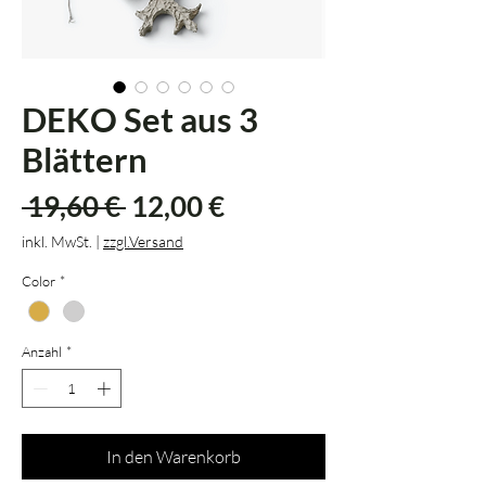
DEKO Set aus 3
Blättern
Standardpreis
Sale-
 19,60 € 
12,00 €
Preis
inkl. MwSt.
|
zzgl.Versand
Color
*
Anzahl
*
In den Warenkorb