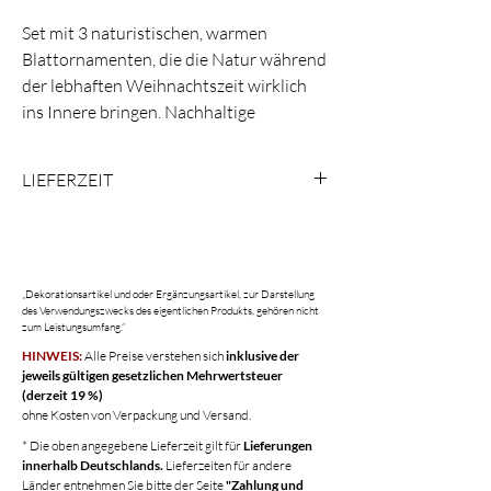
Set mit 3 naturistischen, warmen
Blattornamenten, die die Natur während
der lebhaften Weihnachtszeit wirklich
ins Innere bringen. Nachhaltige
Produktion mit upgecycelten
Baumwollgewebeabfällen aus der
LIEFERZEIT
Baumwollindustrie.
Kunststoff wird weder bei der
* das Produkt ist in 3-5 Tagen bei Dir
Produktion noch bei der Verpackung
verwendet. Farbe: Caramel / hell-grau
Größe: 12 cm, 14 cm, 13 cm
„Dekorationsartikel und oder Ergänzungsartikel, zur Darstellung
des Verwendungszwecks des eigentlichen Produkts, gehören nicht
Material: Katran, ein 100% biologisch
zum Leistungsumfang.“
abbaubares Material, handgefertigt
HINWEIS:
Alle Preise verstehen sich
inklusive der
durch Upcycling von
jeweils gültigen gesetzlichen Mehrwertsteuer
(derzeit 19 %)
Baumwollstoffabfällen der
ohne Kosten von Verpackung und Versand.
Baumwollindustrie
* Die oben angegebene Lieferzeit gilt für
Lieferungen
innerhalb Deutschlands.
Lieferzeiten für andere
Länder entnehmen Sie bitte der Seite
"Zahlung und