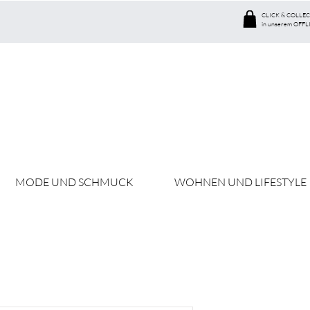
CLICK & COLLEC
in unserem OFFL
MODE UND SCHMUCK
WOHNEN UND LIFESTYLE