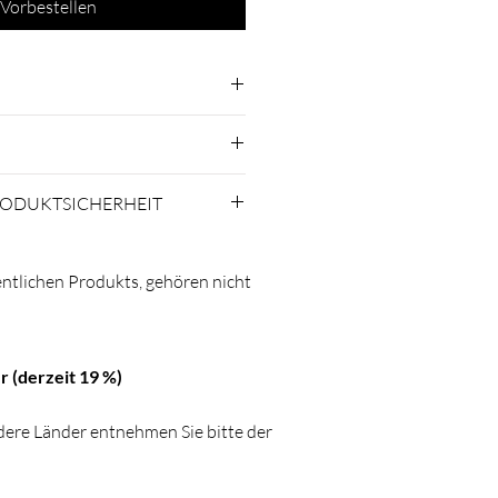
Vorbestellen
i Verfügbarkeit in 3 - 5
RODUKTSICHERHEIT
et
roup A/S, Slotsmarken 1, DK-
ntlichen Produkts, gehören nicht
r (derzeit 19 %)
ndere Länder entnehmen Sie bitte der