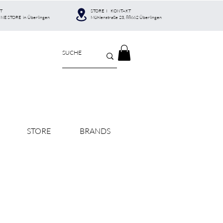
T
STORE I KONTAKT
INE STORE in Überlingen
Mühlenstraße 23, 88662 Überlingen
STORE
BRANDS