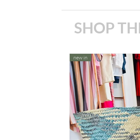
SHOP TH
new in