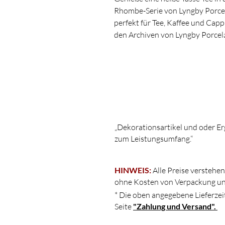
Rhombe-Serie von Lyngby Porcelæ
perfekt für Tee, Kaffee und Ca
den Archiven von Lyngby Porcel
erhält die stilvolle Teetasse zus
klaren Linien ist die Rhombe Col
und stielvoll reduzierten gedeck
Du kannst die weißen Tee-Tassen
mischen und setzt dafurch farb
Tafelgeschirr hat eine Bruchgara
das Rhombe-Tafelgeschirr in der
„Dekorationsartikel und oder Er
zum Leistungsumfang.“
Material : Porzellan
Größe: Höhe 7,50 cm Breite 14 
Serie: Rhombe Color
HINWEIS:
Alle Preise verstehen
Designer: Stilleben v/Reckweg 
ohne Kosten von Verpackung un
* Die oben angegebene Lieferzeit
Seite
"Zahlung und Versand".