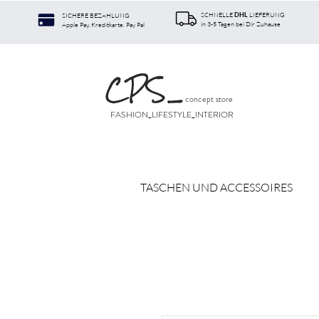
SCHNELLE
LIEFERUNG
SICHERE BEZAHLUNG
DHL
in 3-5 Tagen bei Dir Zuhause
Apple Pay, Kreditkarte. Pay Pal
CPS
_
concept store
FASHION_LIFESTYLE_INTERIOR
TASCHEN UND ACCESSOIRES