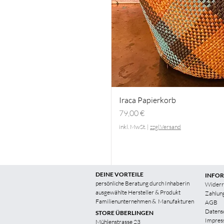
Iraca Papierkorb
Preis
79,00 €
inkl. MwSt.
|
zzgl.Versand
DEINE VORTEILE
INFO
persönliche Beratung durch Inhaberin
Widerr
ausgewählte Hersteller & Produkt
Zahlun
Familienunternehmen &
Manufakturen
AGB
Datens
STORE ÜBERLINGEN
Impres
Mühlenstrasse 23