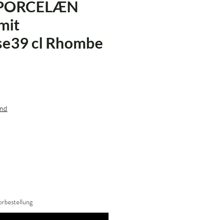
 PORCELÆN
mit
se39 cl Rhombe
s
and
rbestellung