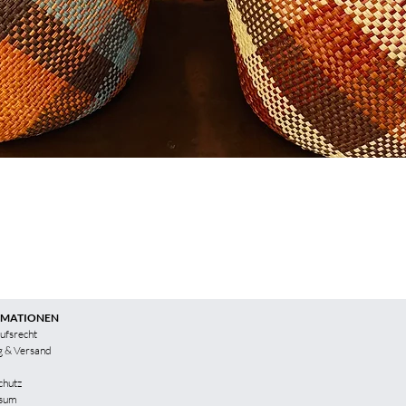
RMATIONEN
ufsrecht
g & Versand
chutz
sum