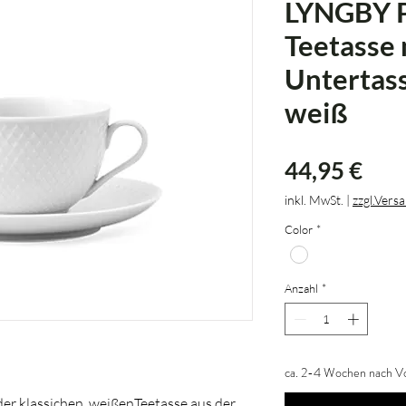
LYNGBY
Teetasse 
Untertas
weiß
Prei
44,95 €
inkl. MwSt.
|
zzgl.Vers
Color
*
Anzahl
*
ca. 2-4 Wochen nach Vo
der klassichen, weißenTeetasse aus der