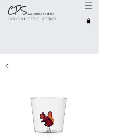
CPS
_
concept store
FASHION_LIFESTYLE_INTERIOR