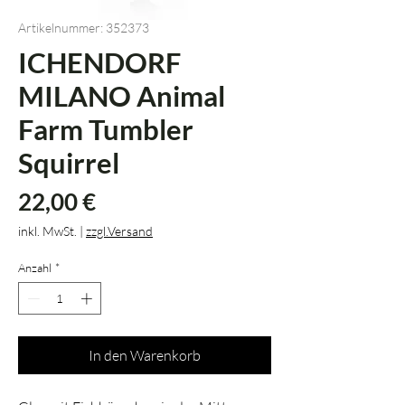
Artikelnummer: 352373
ICHENDORF
MILANO Animal
Farm Tumbler
Squirrel
Preis
22,00 €
inkl. MwSt.
|
zzgl.Versand
Anzahl
*
In den Warenkorb