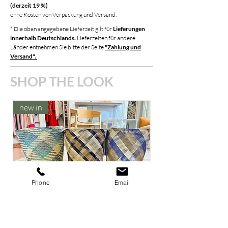
(derzeit 19 %)
ohne Kosten von Verpackung und Versand.
* Die oben angegebene Lieferzeit gilt für
Lieferungen
innerhalb Deutschlands.
Lieferzeiten für andere
Länder entnehmen Sie bitte der Seite
"Zahlung und
Versand".
SHOP THE LOOK
new in
new in
Phone
Email