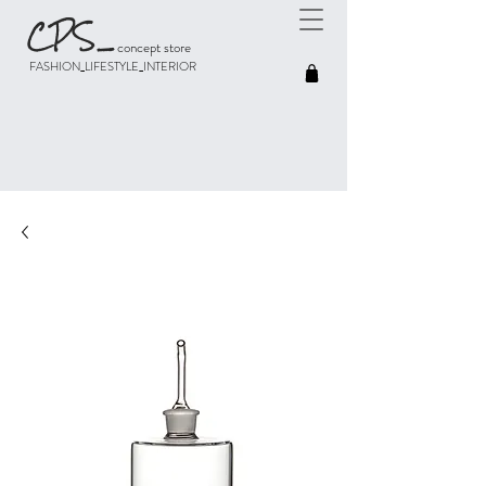
CPS
_
concept store
FASHION_LIFESTYLE_INTERIOR