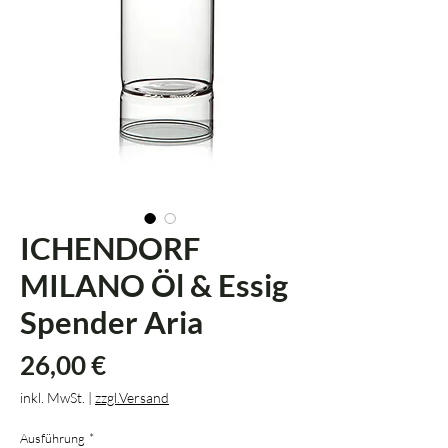
ICHENDORF
MILANO Öl & Essig
Spender Aria
Preis
26,00 €
inkl. MwSt.
|
zzgl.Versand
Ausführung
*