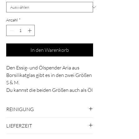
Anzahl
*
In den Warenkorb
Den Essig- und Ölspender Aria aus
Borsilikatglas gibt es in den zwei Größen
S & M.
Du kannst die beiden Größen auch als Öl
& Essigspender verwenden.
REINIGUNG
Größe S:
Höhe 16 cm
Spülen in der Spülmaschiene bei
LIEFERZEIT
Kapazität 27 cl.
niedrigen Temperaturen (40 Grad)
empfohlen.
* Das Produkt ist in 3 - 5 Werktagen bei